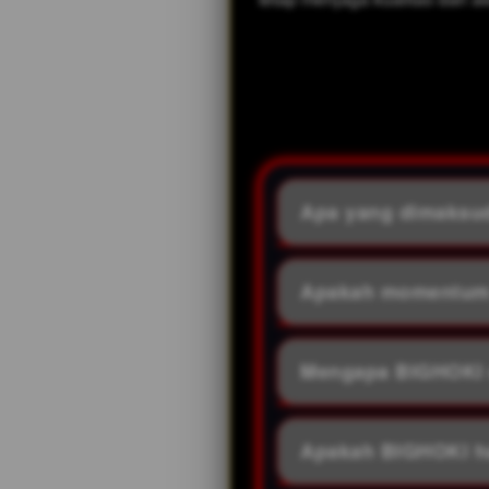
Apa yang dimaksu
BIGHOKI menghadirka
ruang bagi pemain un
Apakah momentum 
Ya. Platform ini mene
tenang yang membantu
Mengapa BIGHOKI 
Karena pengalaman dis
pemain lebih siap me
Apakah BIGHOKI h