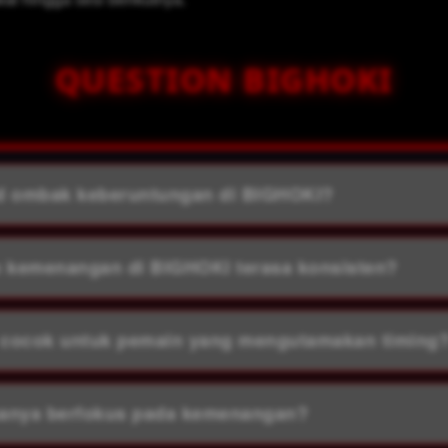
QUESTION BIGHOKI
d ombak keberuntungan di BIGHOKI?
n pengalaman bermain yang terasa terus bergulir stabi
tuk menangkap momentum tanpa suasana yang berisik at
kemenangan di BIGHOKI terasa konsisten?
kankan alur yang tidak putus-putus: akses ringan, sistem
 pemain tetap fokus saat momen datang.
cocok untuk pemain yang mengutamakan timing
usun agar tetap nyaman dan terarah. Navigasi jelas, ga
manfaatkan momentum tepat waktu.
anya berfokus pada kemenangan?