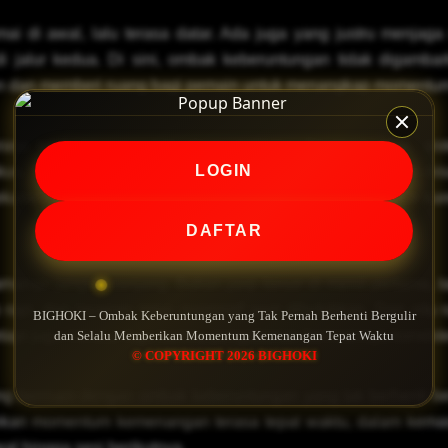
i di awal, lalu terasa datar. Ada juga yang justru menjaga ri
i jalur kedua. Di sini, ombak keberuntungan tidak digambar
en dan memberi ruang bagi pemain untuk menangkap momentum
sa lebih tenang sejak akses pertama. Navigasi jelas, sist
LOGIN
s. Suasana yang tidak berisik justru membantu: pemain b
 tekanan berlebihan. Momentum datang terasa lebih alami ka
DAFTAR
an jangka panjang. Bukan janji besar di menit pertama, tap
ap rapi, dan layanan tetap responsif saat dibutuhkan. Dari sit
BIGHOKI – Ombak Keberuntungan yang Tak Pernah Berhenti Bergulir
tetapi juga merasa lega karena pengalaman bermainnya konsist
dan Selalu Memberikan Momentum Kemenangan Tepat Waktu
© COPYRIGHT 2026 BIGHOKI
g bermain dengan ombak keberuntungan yang tak berhenti ber
kan momentum kemenangan terasa tepat waktu, dalam kemas
wal hingga sesi berikutnya.