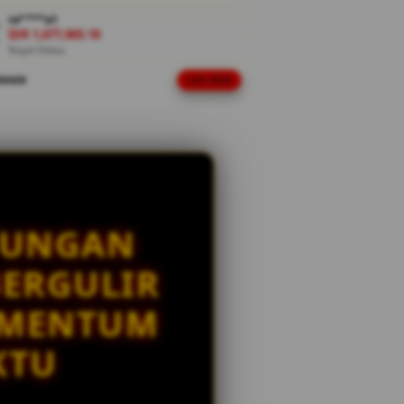
ra****a1
IDR 1,677,965.18
Togel China
INNER
LIVE FEED
sa****a2
IDR 467,377.04
Togel HK
di****n8
IDR 1,800,649.48
Togel HK
vi****o4
IDR 1,534,226.56
TUNGAN
Togel Singapore
BERGULIR
ma****i9
IDR 1,527,540.28
Togel Bulleye
OMENTUM
KTU