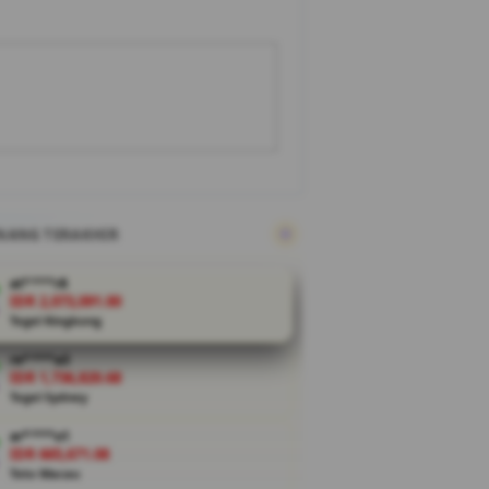
k pemain yang ingin menangkap momen
an kepala lebih dingin
NANG TERAKHIR
at****r8
IDR 2,073,091.00
Togel Kingkong
re****a3
IDR 1,736,820.68
Togel Sydney
ar****o1
IDR 665,671.08
Toto Macau