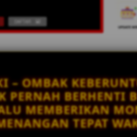
DAFTAR
UPDATE W
KI – OMBAK KEBERUN
K PERNAH BERHENTI 
LALU MEMBERIKAN M
MENANGAN TEPAT WA