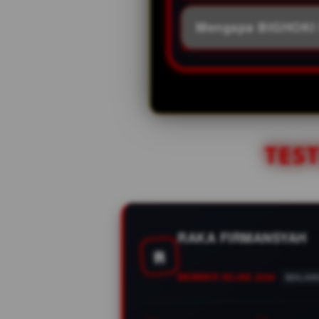
Tidak. BIGHOKI meny
adalah kestabilan, kej
Mengapa BIGHOKI l
Karena BIGHOKI tida
pengalaman bermain ya
TES
RAKA FIRMANSYAH
R
MEMBER SEJAK 2026
MALAN