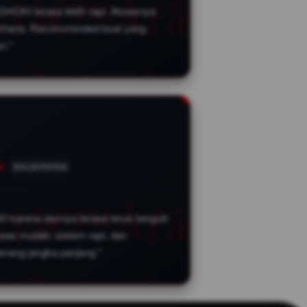
IGHOKI terasa lebih rapi. Aksesnya
derhana. Recommended buat yang
n."
26
BALIKPAPAN
 karena alurnya terasa terus bergulir
ses mudah, sistem rapi, dan
enang jangka panjang."