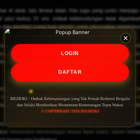
i di awal, lalu terasa datar. Ada juga yang justru menjaga ri
i jalur kedua. Di sini, ombak keberuntungan tidak digambar
en dan memberi ruang bagi pemain untuk menangkap momentum
sa lebih tenang sejak akses pertama. Navigasi jelas, sist
LOGIN
s. Suasana yang tidak berisik justru membantu: pemain b
 tekanan berlebihan. Momentum datang terasa lebih alami ka
DAFTAR
an jangka panjang. Bukan janji besar di menit pertama, tap
ap rapi, dan layanan tetap responsif saat dibutuhkan. Dari sit
BIGHOKI – Ombak Keberuntungan yang Tak Pernah Berhenti Bergulir
tetapi juga merasa lega karena pengalaman bermainnya konsist
dan Selalu Memberikan Momentum Kemenangan Tepat Waktu
© COPYRIGHT 2026 BIGHOKI
g bermain dengan ombak keberuntungan yang tak berhenti ber
kan momentum kemenangan terasa tepat waktu, dalam kemas
wal hingga sesi berikutnya.