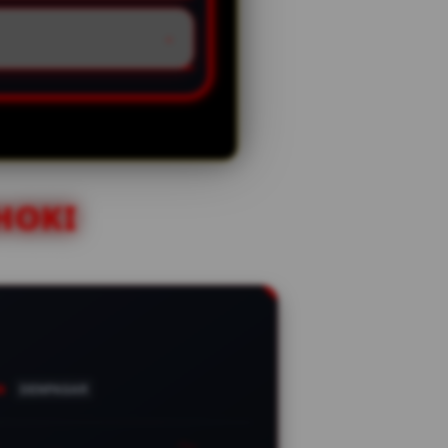
ng. Yang ditonjolkan
uga menjaga kualitas
wal hingga akhir.
HOKI
26
DENPASAR