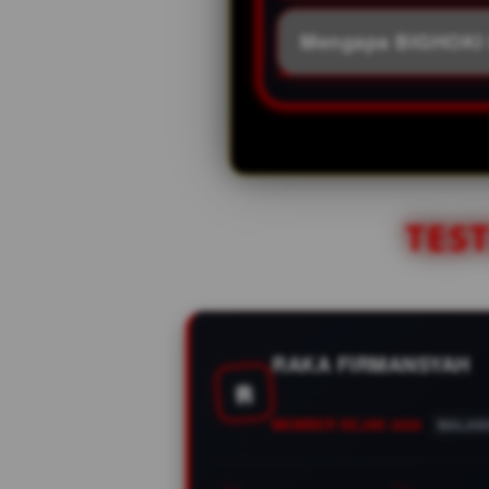
Tidak. BIGHOKI meny
adalah kestabilan, kej
Mengapa BIGHOKI l
Karena BIGHOKI tida
pengalaman bermain ya
TES
RAKA FIRMANSYAH
R
MEMBER SEJAK 2026
MALAN