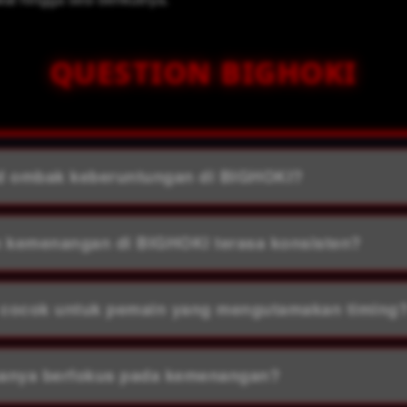
QUESTION BIGHOKI
d ombak keberuntungan di BIGHOKI?
n pengalaman bermain yang terasa terus bergulir stabi
tuk menangkap momentum tanpa suasana yang berisik at
kemenangan di BIGHOKI terasa konsisten?
kankan alur yang tidak putus-putus: akses ringan, sistem
 pemain tetap fokus saat momen datang.
cocok untuk pemain yang mengutamakan timing
usun agar tetap nyaman dan terarah. Navigasi jelas, ga
manfaatkan momentum tepat waktu.
anya berfokus pada kemenangan?