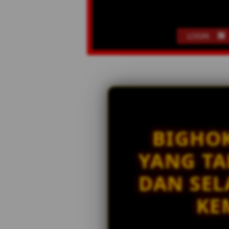
LOGIN
BIGHO
YANG TA
DAN SE
KE